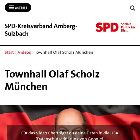
MENÜ
SPD-​Kreisverband Amberg-​
Sulzbach
Start
›
Videos
›
Townhall Olaf Scholz München
Townhall Olaf Scholz
München
Für das Video überträgst du deine Daten in die USA
(
Datenschutzerklärung von Google
).